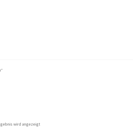
on Bewertungen
Front Page
Galerie
Impressum Shop
n“
 Datenschutzerklärung
Kontaktformular
Kreativwerkstatt
rgebnis wird angezeigt