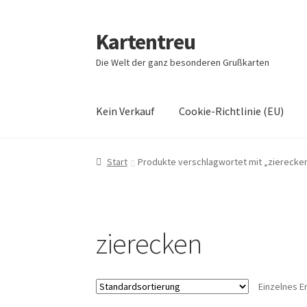
Kartentreu
Zur
Zum
Navigation
Inhalt
Die Welt der ganz besonderen Grußkarten
springen
springen
Kein Verkauf
Cookie-Richtlinie (EU)
Start
Blog
Cookie-Richtlinie (EU)
Echtheit v
Start
Produkte verschlagwortet mit „zierecke
Impressum und Datenschutz
Impressum und
Versandarten
zierecken
Einzelnes E