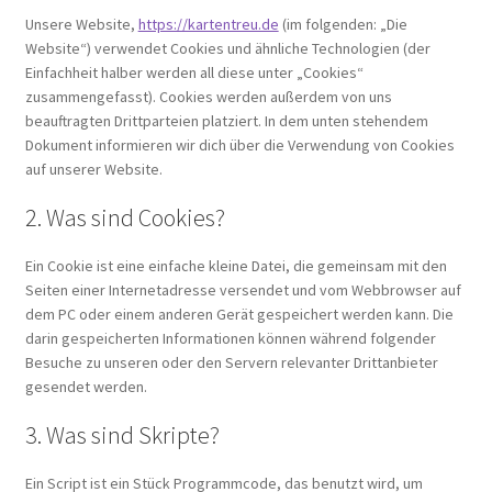
Galerie
Unsere Website,
https://kartentreu.de
(im folgenden: „Die
Website“) verwendet Cookies und ähnliche Technologien (der
Einfachheit halber werden all diese unter „Cookies“
Impressum Shop
zusammengefasst). Cookies werden außerdem von uns
beauftragten Drittparteien platziert. In dem unten stehendem
Impressum und Datenschutz
Dokument informieren wir dich über die Verwendung von Cookies
auf unserer Website.
Impressum und Datenschutzerklärung
2. Was sind Cookies?
Kontaktformular
Ein Cookie ist eine einfache kleine Datei, die gemeinsam mit den
Seiten einer Internetadresse versendet und vom Webbrowser auf
Kreativwerkstatt
dem PC oder einem anderen Gerät gespeichert werden kann. Die
darin gespeicherten Informationen können während folgender
Besuche zu unseren oder den Servern relevanter Drittanbieter
Versandarten
gesendet werden.
3. Was sind Skripte?
Ein Script ist ein Stück Programmcode, das benutzt wird, um