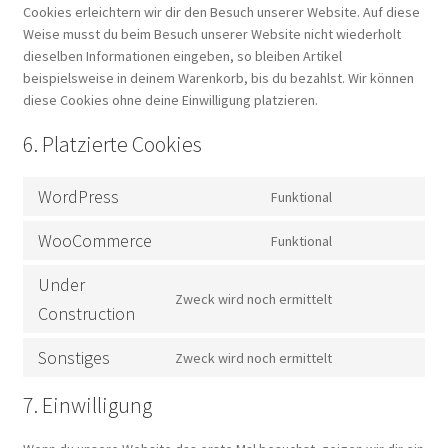
Cookies erleichtern wir dir den Besuch unserer Website. Auf diese
Weise musst du beim Besuch unserer Website nicht wiederholt
dieselben Informationen eingeben, so bleiben Artikel
beispielsweise in deinem Warenkorb, bis du bezahlst. Wir können
diese Cookies ohne deine Einwilligung platzieren.
6. Platzierte Cookies
WordPress
Funktional
Consent
to
WooCommerce
Funktional
service
Consent
wordpress
to
Under
service
Zweck wird noch ermittelt
Consent
Construction
woocommerce
to
service
Sonstiges
Zweck wird noch ermittelt
Consent
under-
to
construction
7. Einwilligung
service
sonstiges