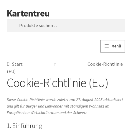
Kartentreu
Zur
Zum
Suchen
Navigation
Inhalt
Suchen
springen
springen
nach:
Menü
Start
Start
Cookie-Richtlinie
(EU)
Blog
Cookie-Richtlinie (EU)
Cookie-Richtlinie (EU)
Diese Cookie-Richtlinie wurde zuletzt am 27. August 2025 aktualisiert
und gilt für Bürger und Einwohner mit ständigem Wohnsitz im
Echtheit von Bewertungen
Europäischen Wirtschaftsraum und der Schweiz.
Front Page
1. Einführung