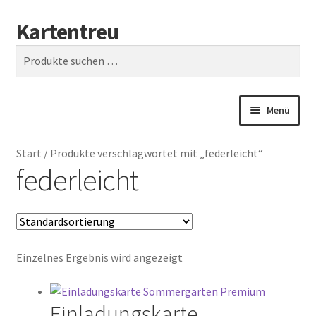
Kartentreu
Zur
Zum
Suchen
Navigation
Inhalt
Suchen
springen
springen
nach:
Menü
Start
Start
/
Produkte verschlagwortet mit „federleicht“
federleicht
Blog
Cookie-Richtlinie (EU)
Echtheit von Bewertungen
Einzelnes Ergebnis wird angezeigt
Front Page
Einladungskarte