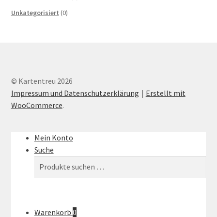
Unkategorisiert
(0)
© Kartentreu 2026
Impressum und Datenschutzerklärung
Erstellt mit
WooCommerce
.
Mein Konto
Suche
Suchen
Suchen
nach:
Warenkorb
0