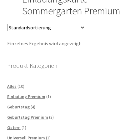
Galerie
Sommergarten Premium
Impressum Shop
Impressum und Datenschutz
Einzelnes Ergebnis wird angezeigt
Impressum und Datenschutzerklärung
Produkt-Kategorien
Kontaktformular
Alles
(10)
Kreativwerkstatt
Einladung Premium
(1)
Versandarten
Geburtstag
(4)
Geburtstag Premium
(3)
Ostern
(1)
Universell Premium
(1)